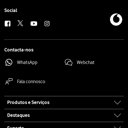
Follow
Social
us
Contacta-nos
WhatsApp
Webchat
Fala connosco
Site
Produtos e Serviços
map
Destaques