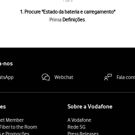
1 de 5
1. Procure "
Estado da bateria e carregamento
"
Prima
Definições
.
e carregamento
.
a "Carregamento otimizado"
para ativar ou desativar a função.
deslize o dedo de baixo para cima
a partir da base do ecrã.
a-nos
atsApp
Webchat
Fala con
es
Sobre a Vodafone
et Member
A Vodafone
Fiber to the Room
Rede 5G
s e Promoções
Press Releases