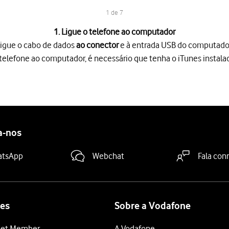
1 de 7
1. Ligue o telefone ao computador
igue o cabo de dados
ao conector
e à entrada USB do computado
o telefone ao computador, é necessário que tenha o iTunes instal
 conector
e à entrada USB do computador.
lefone ao computador, é necessário que tenha o iTunes instalado
o seu computador.
e
.
e segurança
.
a-nos
junto a "Nome do iPhone"
.
ança pretendida
.
atsApp
Webchat
Fala con
taurar uma cópia de segurança a partir do iTunes, é necessário de
 indicações no ecrã para restaurar o telefone. O telefone encontr
es
Sobre a Vodafone
et Member
A Vodafone