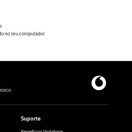
r.
ado no seu computador.
 no seu computador.
nosco
sativar a função Encontrar iPhone no seu telefone.
a-se agora desbloqueado.
Suporte
Benefícios Vodafone