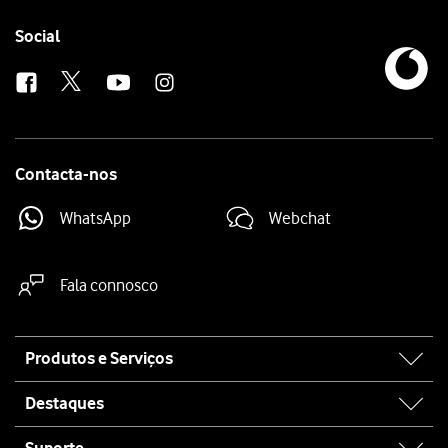
Follow
Social
us
Contacta-nos
WhatsApp
Webchat
Fala connosco
Site
Produtos e Serviços
map
Destaques