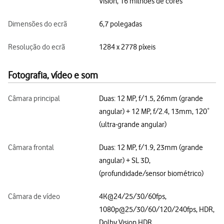
Vision, 16 milhões de cores
Dimensões do ecrã
6,7 polegadas
Resolução do ecrã
1284 x 2778 píxeis
Fotografia, vídeo e som
Câmara principal
Duas: 12 MP, f/1.5, 26mm (grande
angular) + 12 MP, f/2.4, 13mm, 120˚
(ultra-grande angular)
Câmara frontal
Duas: 12 MP, f/1.9, 23mm (grande
angular) + SL 3D,
(profundidade/sensor biométrico)
Câmara de vídeo
4K@24/25/30/60fps,
1080p@25/30/60/120/240fps, HDR,
Dolby Vision HDR