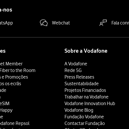
a-nos
atsApp
Webchat
Fala con
es
Sobre a Vodafone
et Member
A Vodafone
Fiber to the Room
Rede 5G
s e Promoções
Press Releases
os os ecrãs
Sustentabilidade
dade
Projetos Financiados
a
Trabalhar na Vodafone
 eSIM
Vodafone Innovation Hub
 Happy
Vodafone Blog
ne
Fundação Vodafone
odafone Repsol
Contactar Fundação