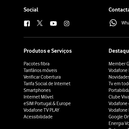
Follow
Social
Contact
us
Wh
Site
map
Produtos e Serviços
Destaqu
Pacotes fibra
Member G
Tarifários móveis
Vodafone 
Verificar Cobertura
Novidade
Tarifa Social de Internet
Tv em tod
Smartphones
Portabili
Internet Móvel
Clube Viv
eSIM Portugal & Europe
Vodafone
Vodafone TV PLAY
Vodafone
Acessibilidade
Google O
Energia V