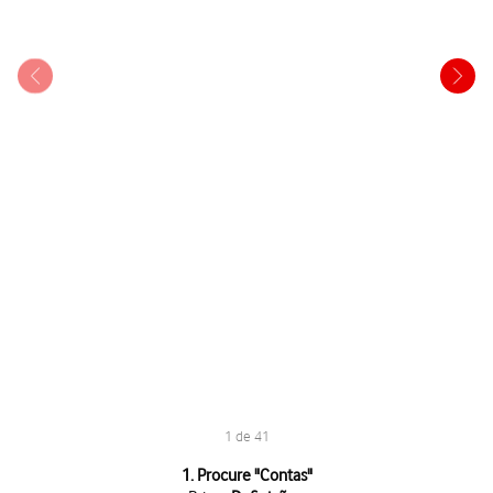
1 de 41
1 de 41
1. Procure "
Contas
"