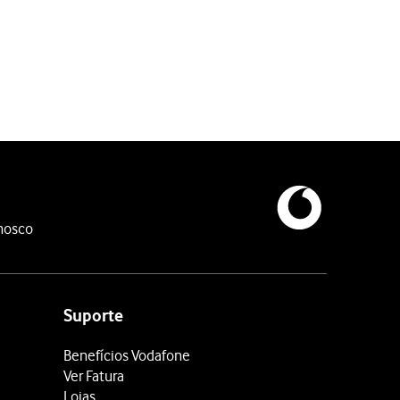
umo de bateria. O telefone alternará automaticamente entre as re
nosco
umo de bateria. O telefone alternará automaticamente entre as re
Suporte
Benefícios Vodafone
Ver Fatura
Lojas