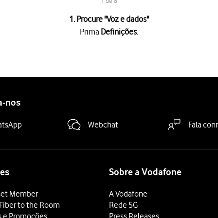
1 de 8
1. Procure "
Voz e dados
"
Prima
Definições
.
 automática entre 5G e 4G prima
5G automático
.
a-nos
5G para as funções que não influenciem consideravelmente o cons
cial de 5G, prima
5G ativado
.
atsApp
Webchat
Fala con
referencialmente 5G, mesmo que isso possa significar maior cons
 4G deverá premir
4G
.
deslize o dedo de baixo para cima
a partir da base do ecrã.
es
Sobre a Vodafone
et Member
A Vodafone
Fiber to the Room
Rede 5G
s e Promoções
Press Releases