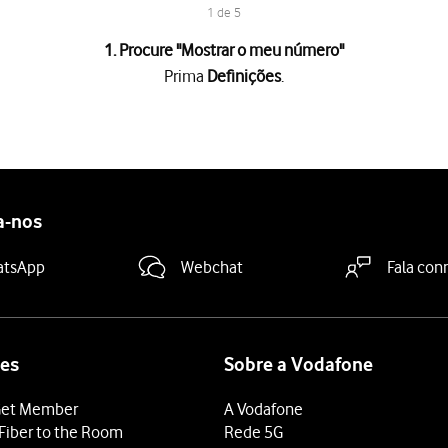
1 de 5
1. Procure "
Mostrar o meu número
"
Prima
Definições
.
mero
.
a "Mostrar o meu número"
para ativar ou desativar a função.
deslize o dedo de baixo para cima
a partir da base do ecrã.
a-nos
atsApp
Webchat
Fala con
es
Sobre a Vodafone
et Member
A Vodafone
Fiber to the Room
Rede 5G