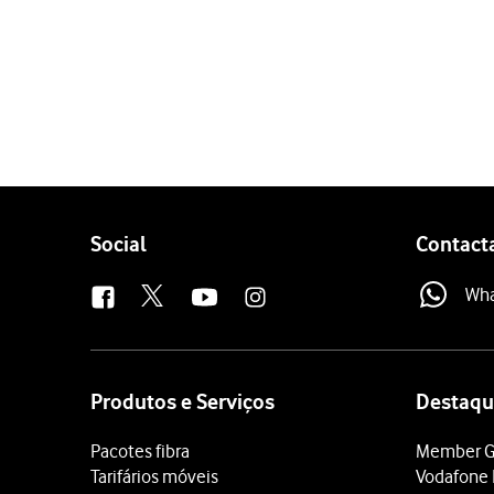
1 de 5
Prima
Definições
.
Prima
Telefone
.
Prima
Mostrar o meu nú
Prima
o indicador junto 
Para voltar ao ecrã inicial,
Follow
Social
Contact
us
Wh
Site
map
Produtos e Serviços
Destaqu
Pacotes fibra
Member G
Tarifários móveis
Vodafone 