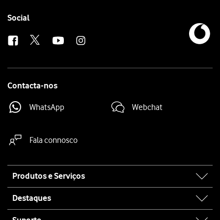
Follow
Social
us
Contacta-nos
WhatsApp
Webchat
Fala connosco
Site
Produtos e Serviços
map
Destaques