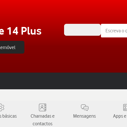
e 14 Plus
iOS 16.0
elemóvel
 básicas
Chamadas e
Mensagens
Apps e
contactos