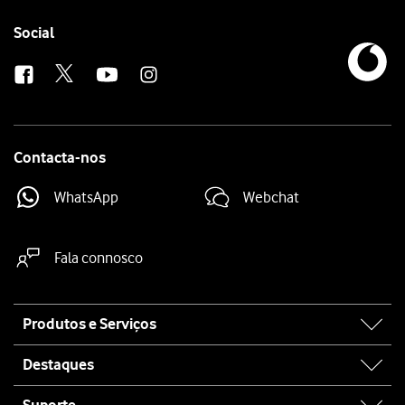
Follow
Social
us
Contacta-nos
WhatsApp
Webchat
Fala connosco
Site
Produtos e Serviços
map
Destaques