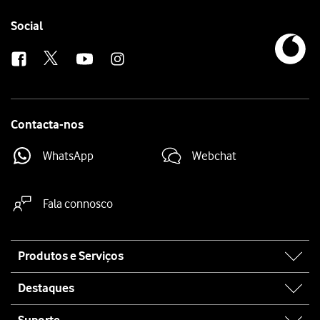
Follow
Social
us
Contacta-nos
WhatsApp
Webchat
Fala connosco
Site
Produtos e Serviços
map
Destaques