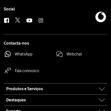
Follow
Social
us
Contacta-nos
WhatsApp
Webchat
Fala connosco
Site
Produtos e Serviços
map
Destaques