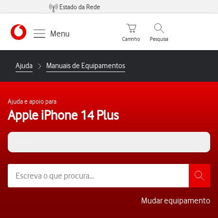
Estado da Rede
Carrinho de compras
Pesquisar
Menu
Carrinho
Pesquisa
https://www.vodafone.pt
Ajuda
Manuais de Equipamentos
Ajuda e apoio para
Apple iPhone 14 Plus
iOS 16.0
Mudar equipamento