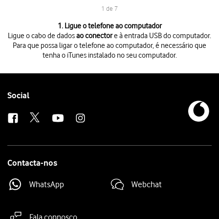
1 de 7
1 de 7
1. Ligue o telefone ao computador
Ligue o cabo de dados
ao conector
e à entrada USB do computador.
Para que possa ligar o telefone ao computador, é necessário que
tenha o iTunes instalado no seu computador.
Ligue o cabo de dados
ao conector
e à entrada USB do computador.
Para que possa ligar o telefone ao computador, é necessário que tenh
Inicie o programa
iTunes
no seu computador.
Clique
no ícone de iPhone
.
Follow
Social
Clique
Restaurar cópia de segurança
.
us
Clique
na lista suspensa junto a "Nome do iPhone"
.
Clique
na cópia de segurança pretendida
.
Antes de ser possível restaurar uma cópia de segurança a partir do iTu
Prima
Restaurar
e siga as indicações no ecrã para restaurar o telefon
Contacta-nos
WhatsApp
Webchat
Fala connosco