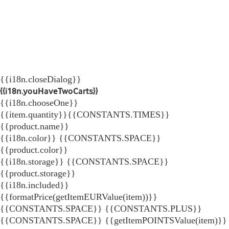
{{i18n.closeDialog}}
{{i18n.youHaveTwoCarts}}
{{i18n.chooseOne}}
{{item.quantity}}{{CONSTANTS.TIMES}}
{{product.name}}
{{i18n.color}} {{CONSTANTS.SPACE}}
{{product.color}}
{{i18n.storage}} {{CONSTANTS.SPACE}}
{{product.storage}}
{{i18n.included}}
{{formatPrice(getItemEURValue(item))}}
{{CONSTANTS.SPACE}} {{CONSTANTS.PLUS}}
{{CONSTANTS.SPACE}} {{getItemPOINTSValue(item)}}