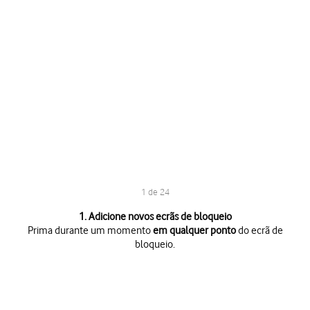
1 de 24
1 de 24
1. Adicione novos ecrãs de bloqueio
Prima durante um momento
em qualquer ponto
do ecrã de
bloqueio.
Prima durante um momento
em qualquer ponto
do ecrã de bloqueio.
Prima
o ícone para adicionar
.
Prima
a categoria pretendida
e siga as indicações no ecrã para escolh
Dependendo da sua escolha, pode personalizar a aparência do fundo do 