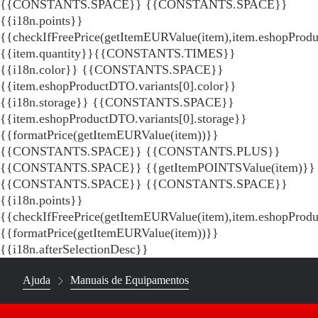
{{CONSTANTS.SPACE}}
{{CONSTANTS.SPACE}}
{{i18n.points}}
{{checkIfFreePrice(getItemEURValue(item),item.eshopProdu
{{item.quantity}}{{CONSTANTS.TIMES}}
{{i18n.color}} {{CONSTANTS.SPACE}}
{{item.eshopProductDTO.variants[0].color}}
{{i18n.storage}} {{CONSTANTS.SPACE}}
{{item.eshopProductDTO.variants[0].storage}}
{{formatPrice(getItemEURValue(item))}}
{{CONSTANTS.SPACE}} {{CONSTANTS.PLUS}}
{{CONSTANTS.SPACE}} {{getItemPOINTSValue(item)}}
{{CONSTANTS.SPACE}}
{{CONSTANTS.SPACE}}
{{i18n.points}}
{{checkIfFreePrice(getItemEURValue(item),item.eshopProd
{{formatPrice(getItemEURValue(item))}}
{{i18n.afterSelectionDesc}}
Ajuda
Manuais de Equipamentos