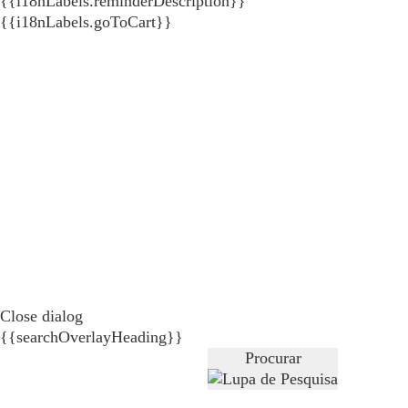
{{i18nLabels.reminderDescription}}
{{i18nLabels.goToCart}}
Close dialog
{{searchOverlayHeading}}
Procurar