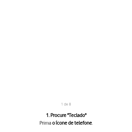
1 de 8
1. Procure "
Teclado
"
Prima
o ícone de telefone
.
e
.