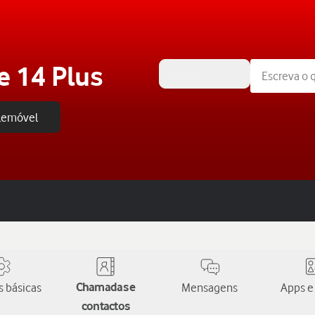
e 14 Plus
iOS 16.0
elemóvel
 básicas
Chamadas e
Mensagens
Apps e
contactos