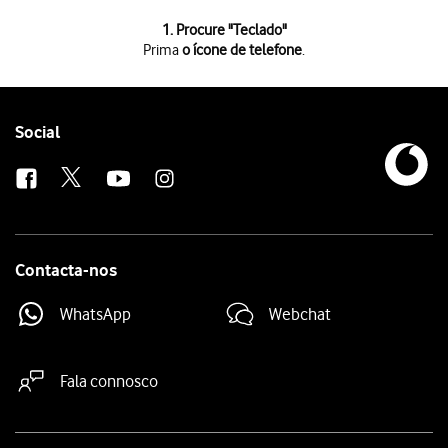
1 de 5
1. Procure "
Teclado
"
Prima
o ícone de telefone
.
Prima
o ícone de telefone
.
Prima
Teclado
.
Introduza
e prima
o ícone de chamada
.
##002#
Prima
Ignorar
.
Follow
Social
Para voltar ao ecrã inicial,
deslize o dedo de baixo para cima
a partir da
us
Contacta-nos
WhatsApp
Webchat
Fala connosco
Site