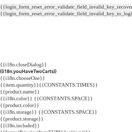
{{login_form_reset_error_validate_field_invalid_key_recove
{{login_form_reset_error_validate_field_invalid_key_to_log
{{i18n.closeDialog}}
{{i18n.youHaveTwoCarts}}
{{i18n.chooseOne}}
{{item.quantity}}{{CONSTANTS.TIMES}}
{{product.name}}
{{i18n.color}} {{CONSTANTS.SPACE}}
{{product.color}}
{{i18n.storage}} {{CONSTANTS.SPACE}}
{{product.storage}}
{{i18n.included}}