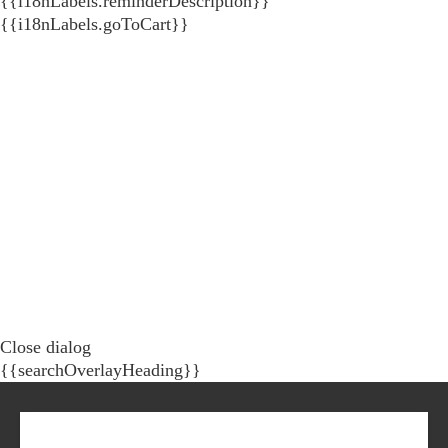
{{i18nLabels.reminderDescription}}
{{i18nLabels.goToCart}}
Close dialog
{{searchOverlayHeading}}