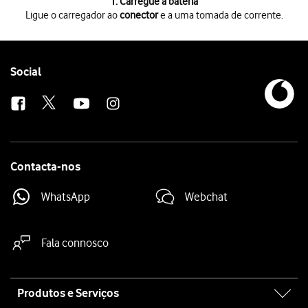
1 de 3
1. Carregue a bateria
Ligue o carregador ao
conector
e a uma tomada de corrente.
Ligue o carregador ao
conector
e a uma tomada de corrente.
Quando
o ícone de bateria em carregamento
for mostrado no ecrã, a 
Enquanto o telefone estiver ligado, é sempre possível ver no ecrã o e
Follow
Social
us
Contacta-nos
WhatsApp
Webchat
Fala connosco
Site
Produtos e Serviços
map