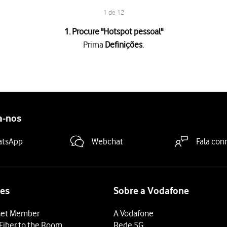
1 de 12
1. Procure "
Hotspot pessoal
"
Prima
Definições
.
i)
e introduza a password pretendida.
tros acedam ao seu hotspot pessoal sem a sua autorização.
a-nos
"Permitir acesso a terceiros"
para ativar a função.
vado, prima
Ativar Wi-Fi e Bluetooth
.
atsApp
Webchat
Fala con
, prima
Só USB e Wi-Fi
.
deslize o dedo de baixo para cima
a partir da base do ecrã.
positivo.
 Wi-Fi acessíveis e selecione o hotspot pessoal que acabou de criar
es
Sobre a Vodafone
eu hotspot pessoal e estabeleça a ligação.
et Member
A Vodafone
stabelecida, terá acesso à Internet a partir do outro dispositivo.
Fiber to the Room
Rede 5G