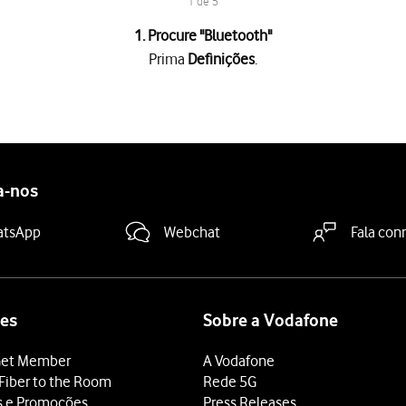
1 de 5
1. Procure "
Bluetooth
"
Prima
Definições
.
 "Bluetooth"
para ativar a função.
, o seu telefone ficará visível para outros dispositivos Bluetooth.
tooth pretendido
e siga as indicações no ecrã para emparelhar o d
a-nos
ooth deve estar ligado e pronto para estabelecer ligação via Bluet
deslize o dedo de baixo para cima
a partir da base do ecrã.
atsApp
Webchat
Fala con
es
Sobre a Vodafone
et Member
A Vodafone
Fiber to the Room
Rede 5G
s e Promoções
Press Releases