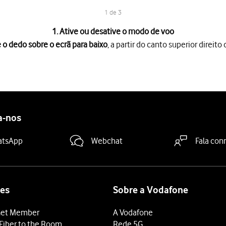
1 de 3
1. Ative ou desative o modo de voo
 o dedo sobre o ecrã para baixo
, a partir do canto superior direito 
rã para baixo
, a partir do canto superior direito do ecrã.
e voo
para ativar ou desativar a função.
deslize o dedo de baixo para cima
a partir da base do ecrã.
a-nos
atsApp
Webchat
Fala con
es
Sobre a Vodafone
et Member
A Vodafone
Fiber to the Room
Rede 5G