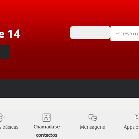
e 14
iOS 18
 básicas
Chamadas e
Mensagens
Apps e
contactos