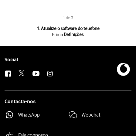
1 de 3
1 de 3
1. Atualize o software do telefone
Prima
Definições
.
Prima
Definições
.
Prima
Geral
.
Prima
Atualização de software
. Se existir uma nova versão de software 
Follow
Social
us
Contacta-nos
WhatsApp
Webchat
Fala connosco