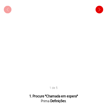
1 de 5
1 de 5
1. Procure "
Chamada em espera
"
Prima
Definições
.
Prima
Definições
.