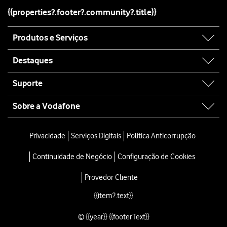
{{properties?.footer?.community?.title}}
Site
Produtos e Serviços
map
Destaques
Suporte
Sobre a Vodafone
Site
map
Privacidade
Serviços Digitais
Política Anticorrupção
Continuidade de Negócio
Configuração de Cookies
Provedor Cliente
{{item?.text}}
© {{year}} {{footerText}}