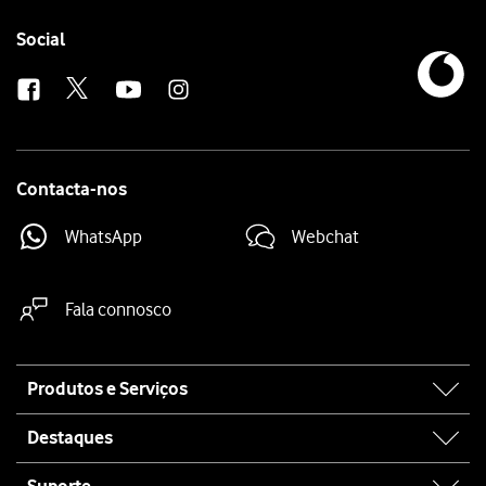
Follow
Social
us
Contacta-nos
WhatsApp
Webchat
Fala connosco
Site
Produtos e Serviços
map
Destaques