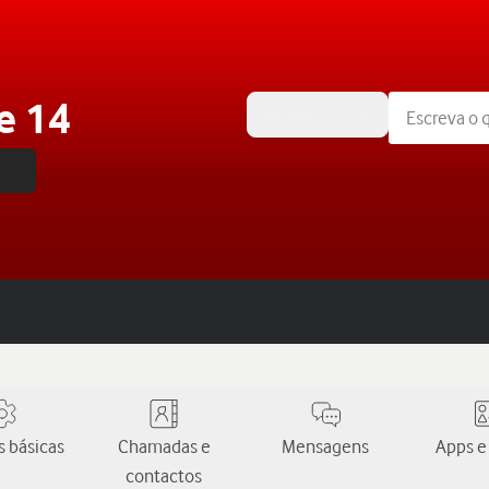
e 14
iOS 16.0
 básicas
Chamadas e
Mensagens
Apps e
contactos