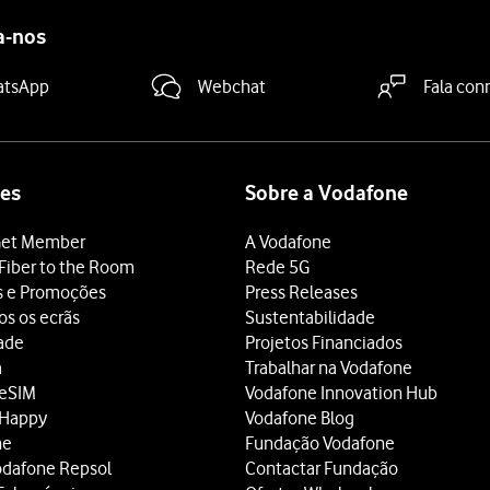
a-nos
atsApp
Webchat
Fala con
es
Sobre a Vodafone
et Member
A Vodafone
Fiber to the Room
Rede 5G
s e Promoções
Press Releases
os os ecrãs
Sustentabilidade
dade
Projetos Financiados
a
Trabalhar na Vodafone
 eSIM
Vodafone Innovation Hub
 Happy
Vodafone Blog
ne
Fundação Vodafone
odafone Repsol
Contactar Fundação