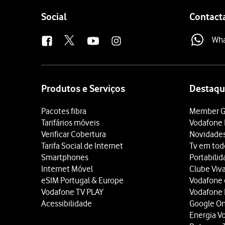
Follow
Social
Contact
us
Wh
Site
map
Produtos e Serviços
Destaqu
Pacotes fibra
Member G
Tarifários móveis
Vodafone 
Verificar Cobertura
Novidade
Tarifa Social de Internet
Tv em tod
Smartphones
Portabili
Internet Móvel
Clube Viv
eSIM Portugal & Europe
Vodafone
Vodafone TV PLAY
Vodafone
Acessibilidade
Google O
Energia V