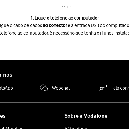
1 de 12
1. Ligue o telefone ao computador
igue o cabo de dados
ao conector
e à entrada USB do computado
o telefone ao computador, é necessário que tenha o iTunes instal
 conector
e à entrada USB do computador.
lefone ao computador, é necessário que tenha o iTunes instalado
 ficheiros do computador para o telefone, é necessário adicioná-lo
a-nos
 biblioteca...
para adicionar um ficheiro de cada vez.
iblioteca...
para adicionar uma pasta.
atsApp
Webchat
Fala con
 pretendido
no sistema de ficheiros do computador e siga as indic
ições no iTunes, a transferência poderá ocorrer automaticamente.
dida
e siga as indicações no ecrã para escolher as definições pret
es
Sobre a Vodafone
tão de ficheiros
no seu computador.
et Member
A Vodafone