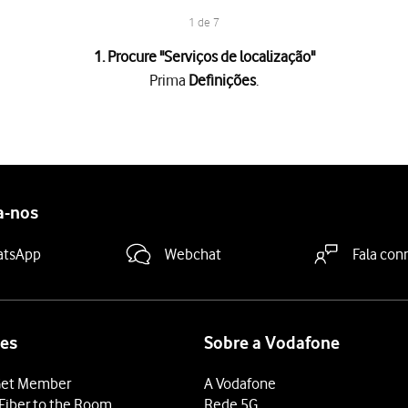
1 de 7
1. Procure "
Serviços de localização
"
Prima
Definições
.
rança
.
ação
.
 "Serviços de localização"
para ativar ou desativar a função.
efone pode encontrar a sua localização utilizando o GPS. Se desati
a-nos
dida
para ativar ou desativar a função.
atsApp
Webchat
Fala con
deslize o dedo de baixo para cima
a partir da base do ecrã.
es
Sobre a Vodafone
et Member
A Vodafone
Fiber to the Room
Rede 5G