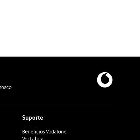
var a função, não poderá utilizar as funções do telefone dependen
nosco
Suporte
Benefícios Vodafone
Ver Fatura