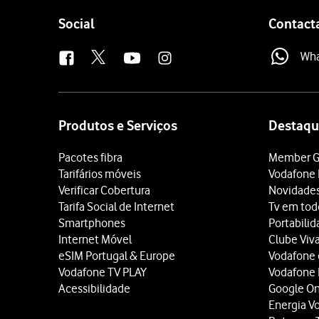
Follow
Social
Contact
us
Wh
Site
map
Produtos e Serviços
Destaqu
Pacotes fibra
Member G
Tarifários móveis
Vodafone 
Verificar Cobertura
Novidade
Tarifa Social de Internet
Tv em tod
Smartphones
Portabili
Internet Móvel
Clube Viv
eSIM Portugal & Europe
Vodafone
Vodafone TV PLAY
Vodafone
Acessibilidade
Google O
Energia V