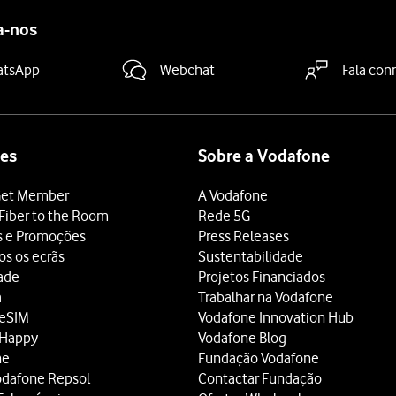
a-nos
atsApp
Webchat
Fala con
es
Sobre a Vodafone
et Member
A Vodafone
Fiber to the Room
Rede 5G
s e Promoções
Press Releases
os os ecrãs
Sustentabilidade
dade
Projetos Financiados
a
Trabalhar na Vodafone
 eSIM
Vodafone Innovation Hub
 Happy
Vodafone Blog
ne
Fundação Vodafone
odafone Repsol
Contactar Fundação