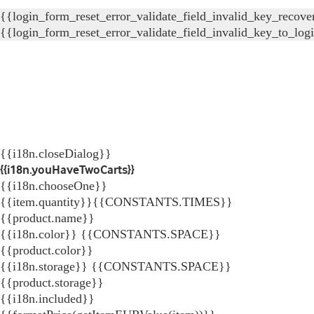
{{login_form_reset_error_validate_field_invalid_key_recove
{{login_form_reset_error_validate_field_invalid_key_to_log
{{i18n.closeDialog}}
{{i18n.youHaveTwoCarts}}
{{i18n.chooseOne}}
{{item.quantity}}{{CONSTANTS.TIMES}}
{{product.name}}
{{i18n.color}} {{CONSTANTS.SPACE}}
{{product.color}}
{{i18n.storage}} {{CONSTANTS.SPACE}}
{{product.storage}}
{{i18n.included}}