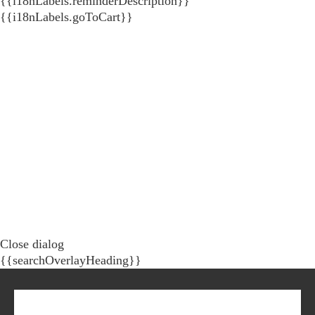
{{i18nLabels.reminderDescription}}
{{i18nLabels.goToCart}}
Close dialog
{{searchOverlayHeading}}