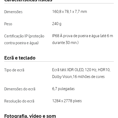
Dimensões
160,8 x 78,1 x 7,7 mm
Peso
240 g
Certificação IP (proteção
IP68 À prova de poeira e água (até 6 m
contra poeira e água)
durante 30 min.)
Ecrã e teclado
Tipo de ecrã
Ecrã tátil XDR OLED, 120 Hz, HDR10,
Dolby Vision,16 milhões de cores
Dimensões do ecrã
6,7 polegadas
Resolução do ecrã
1284 x 2778 píxeis
Fotografia, vídeo e som