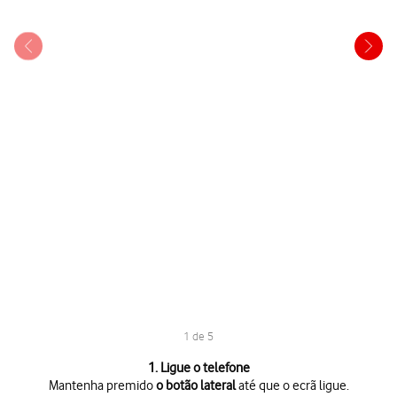
1 de 5
1 de 5
1. Ligue o telefone
Mantenha premido
o botão lateral
até que o ecrã ligue.