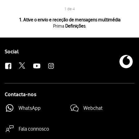
1 de 4
1 de 4
1. Ative o envio e receção de mensagens multimédia
Prima
Definições
.
Prima
Definições
.
Prima
Mensagens
.
Prima
o indicador junto a "Mensagens MMS"
para ativar a função.
Para voltar ao ecrã inicial,
deslize o dedo de baixo para cima
a partir da
Follow
Social
us
Contacta-nos
WhatsApp
Webchat
Fala connosco