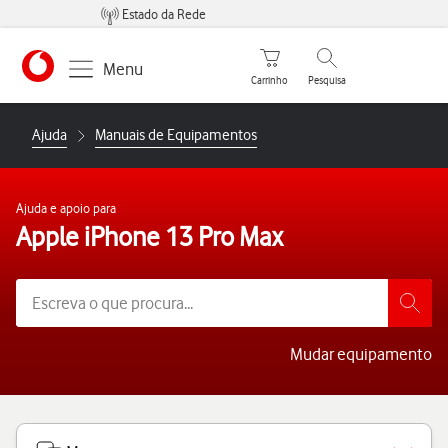
Estado da Rede
Carrinho de compras
Pesquisar
Menu
Carrinho
Pesquisa
https://www.vodafone.pt
Ajuda
Manuais de Equipamentos
Ajuda e apoio para
Apple iPhone 13 Pro Max
Mudar equipamento