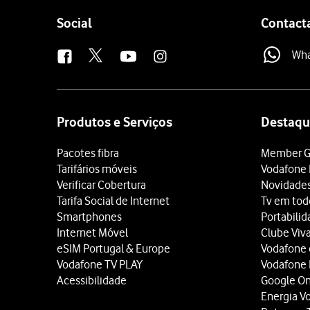
Follow
Social
Contact
us
Wh
Site
map
Produtos e Serviços
Destaqu
Pacotes fibra
Member G
Tarifários móveis
Vodafone 
Verificar Cobertura
Novidade
Tarifa Social de Internet
Tv em tod
Smartphones
Portabili
Internet Móvel
Clube Viv
eSIM Portugal & Europe
Vodafone
Vodafone TV PLAY
Vodafone
Acessibilidade
Google O
Energia V