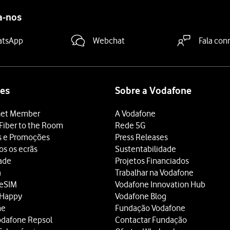
a-nos
atsApp
Webchat
Fala con
es
Sobre a Vodafone
et Member
A Vodafone
Fiber to the Room
Rede 5G
s e Promoções
Press Releases
os os ecrãs
Sustentabilidade
dade
Projetos Financiados
a
Trabalhar na Vodafone
 eSIM
Vodafone Innovation Hub
 Happy
Vodafone Blog
ne
Fundação Vodafone
odafone Repsol
Contactar Fundação