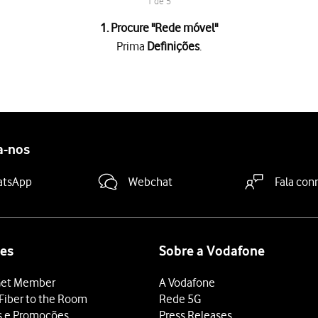
1 de 5
1. Procure "
Rede móvel
"
Prima
Definições
.
 é mostrado junto a
Período atual
.
ada aplicação
é mostrado sob o nome da aplicação.
tivar os dados móveis
.
a-nos
deslize o dedo de baixo para cima
a partir da base do ecrã.
atsApp
Webchat
Fala con
es
Sobre a Vodafone
et Member
A Vodafone
Fiber to the Room
Rede 5G
s e Promoções
Press Releases