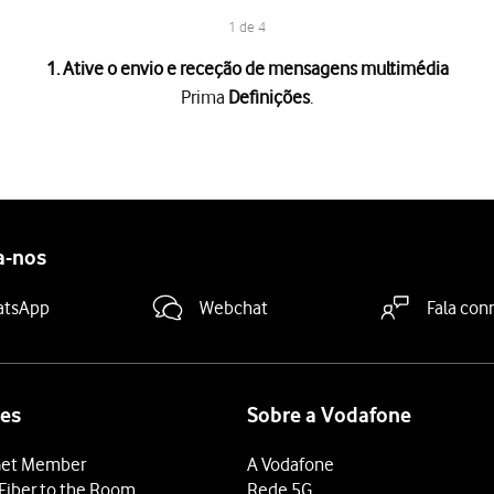
1 de 4
1. Ative o envio e receção de mensagens multimédia
Prima
Definições
.
a "Mensagens MMS"
para ativar a função.
deslize o dedo de baixo para cima
a partir da base do ecrã.
a-nos
atsApp
Webchat
Fala con
es
Sobre a Vodafone
et Member
A Vodafone
Fiber to the Room
Rede 5G