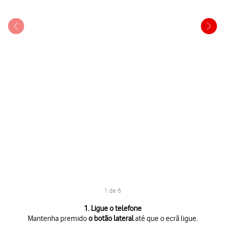
1 de 6
1 de 6
1. Ligue o telefone
Mantenha premido
o botão lateral
até que o ecrã ligue.