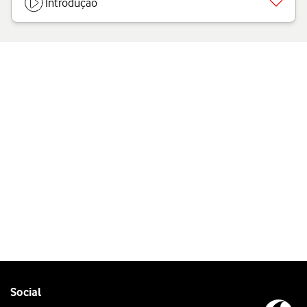
Introdução
Follow
Social