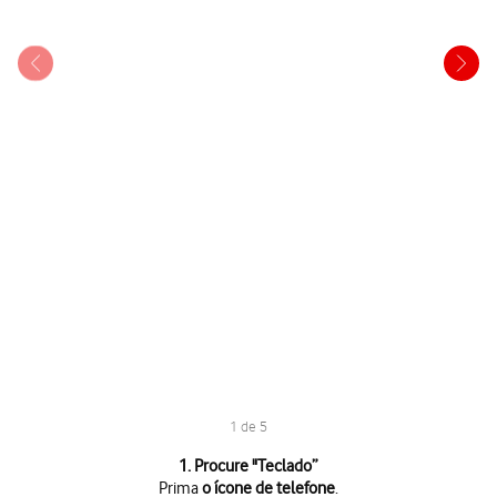
1 de 5
1 de 5
1. Procure "
Teclado
”
Prima
o ícone de telefone
.