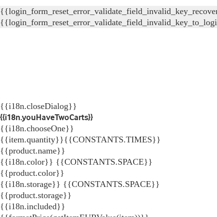
{{login_form_reset_error_validate_field_invalid_key_recove
{{login_form_reset_error_validate_field_invalid_key_to_log
{{i18n.closeDialog}}
{{i18n.youHaveTwoCarts}}
{{i18n.chooseOne}}
{{item.quantity}}{{CONSTANTS.TIMES}}
{{product.name}}
{{i18n.color}} {{CONSTANTS.SPACE}}
{{product.color}}
{{i18n.storage}} {{CONSTANTS.SPACE}}
{{product.storage}}
{{i18n.included}}