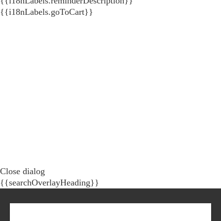
{{i18nLabels.reminderDescription}}
{{i18nLabels.goToCart}}
Close dialog
{{searchOverlayHeading}}