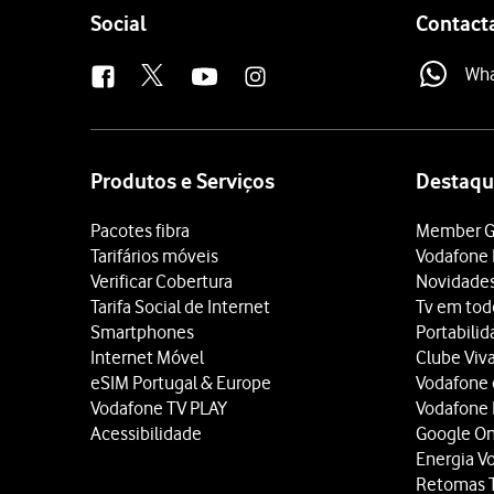
Follow
Social
Contact
us
Wh
Site
map
Produtos e Serviços
Destaqu
Pacotes fibra
Member G
Tarifários móveis
Vodafone 
Verificar Cobertura
Novidade
Tarifa Social de Internet
Tv em tod
Smartphones
Portabili
Internet Móvel
Clube Viv
eSIM Portugal & Europe
Vodafone
Vodafone TV PLAY
Vodafone
Acessibilidade
Google O
Energia V
Retomas 