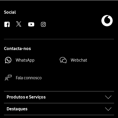
Prima
o botão inferior de volume
.
Mantenha premido
o botão lateral
até o telefone reiniciar.
Follow
Social
us
Contacta-nos
WhatsApp
Webchat
Fala connosco
Site
Produtos e Serviços
map
Destaques