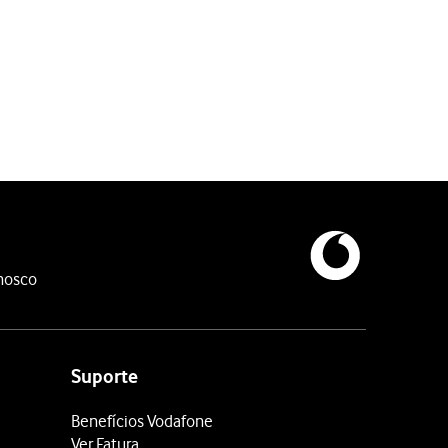
ção, siga as indicações no ecrã para concluir a ativação.
tar a sua localização atual com a ajuda do Bluetooth. Para poder ut
nosco
ud, utilizando o GPS e rede Wi-Fi.
Suporte
Benefícios Vodafone
Ver Fatura