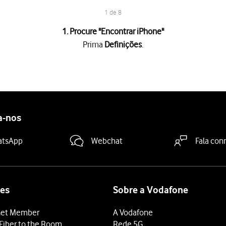
1 de 8
1. Procure "
Encontrar iPhone
"
Prima
Definições
.
 "Encontrar iPhone"
para ativar a função.
a-nos
 "Rede Encontrar"
para ativar ou desativar a função. Se ativar a fun
fone poderá utilizar outros dispositivos Apple próximos para regis
atsApp
Webchat
Fala con
"Enviar última localização"
para ativar ou desativar a função.
fone poderá enviar regularmente a sua localização atual para a iClo
deslize o dedo de baixo para cima
a partir da base do ecrã.
es
Sobre a Vodafone
et Member
A Vodafone
Fiber to the Room
Rede 5G