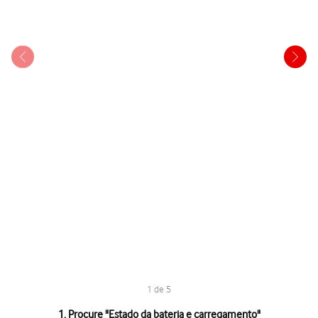
1 de 5
1 de 5
1. Procure "
Estado da bateria e carregamento
"