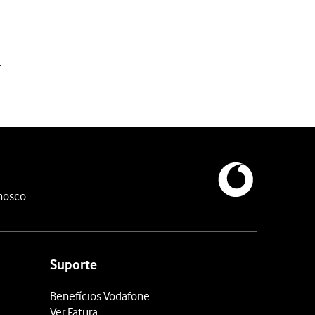
.
cações no ecrã para encontrar o widget pretendido.
nosco
 esquerda
sobre o ecrã.
Suporte
Benefícios Vodafone
Ver Fatura